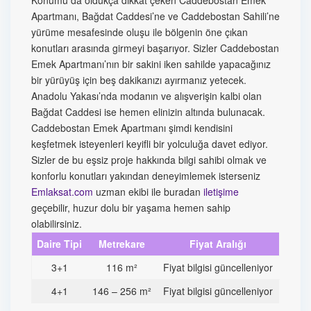
Konumu da oldukça dikkat çeken Caddebostan Emek
Apartmanı, Bağdat Caddesi’ne ve Caddebostan Sahili’ne
yürüme mesafesinde oluşu ile bölgenin öne çıkan
konutları arasında girmeyi başarıyor. Sizler Caddebostan
Emek Apartmanı’nın bir sakini iken sahilde yapacağınız
bir yürüyüş için beş dakikanızı ayırmanız yetecek.
Anadolu Yakası’nda modanın ve alışverişin kalbi olan
Bağdat Caddesi ise hemen elinizin altında bulunacak.
Caddebostan Emek Apartmanı şimdi kendisini
keşfetmek isteyenleri keyifli bir yolculuğa davet ediyor.
Sizler de bu eşsiz proje hakkında bilgi sahibi olmak ve
konforlu konutları yakından deneyimlemek isterseniz
Emlaksat.com
uzman ekibi ile buradan
iletişime
geçebilir, huzur dolu bir yaşama hemen sahip
olabilirsiniz.
Daire Tipi
Metrekare
Fiyat Aralığı
3+1
116 m²
Fiyat bilgisi güncelleniyor
4+1
146 – 256 m²
Fiyat bilgisi güncelleniyor