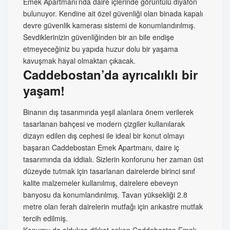
Emek Apartmanı’nda daire içlerinde görüntülü diyafon
bulunuyor. Kendine ait özel güvenliği olan binada kapalı
devre güvenlik kamerası sistemi de konumlandırılmış.
Sevdiklerinizin güvenliğinden bir an bile endişe
etmeyeceğiniz bu yapıda huzur dolu bir yaşama
kavuşmak hayal olmaktan çıkacak.
Caddebostan’da ayrıcalıklı bir
yaşam!
Binanın dış tasarımında yeşil alanlara önem verilerek
tasarlanan bahçesi ve modern çizgiler kullanılarak
dizayn edilen dış cephesi ile ideal bir konut olmayı
başaran Caddebostan Emek Apartmanı, daire iç
tasarımında da iddialı. Sizlerin konforunu her zaman üst
düzeyde tutmak için tasarlanan dairelerde birinci sınıf
kalite malzemeler kullanılmış, dairelere ebeveyn
banyosu da konumlandırılmış. Tavan yüksekliği 2.8
metre olan ferah dairelerin mutfağı için ankastre mutfak
tercih edilmiş.