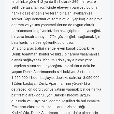
tercihinize göre 4+2 ya da 5+1 olarak 265 metrekare
şeklinde tasarlanıyor. İçinde ebeveyn banyosu bulunan
harika daireler geniş ve ferah bir alanı ayaklarınıza
seriyor. Yapı denetimi ve zemin etüdü yapılmış olan proje
deprem ve yalıtım yönetmeliklerine de uygun olarak
hazırlanması ile güveninizden asla şüphe etmeyeceğiniz
bir yuva fırsatı sunuyor. 7/24 güvenliğinizi sağlamak için
bina içerisinde özel güvenlik bulunuyor.
Bina önü araç trafiğini engelleyen kapalı otoparkı ile
Deniz Apartmanı konfor ve lüksü bir arada yaşamanıza
olanak sağlayacak. Konumu dolayısıyla hiçbir yere
ulaşırken sıkıntı çekmeyeceğiniz, olasılıklarla dolu bir
yaşam Deniz Apartmanında sizi bekliyor. 3+1 daireleri
1.950.000 TL’den başlayıp, dubleks daireleri 3.050.000
TL’den başlayan Deniz Apartmanı’nın yüksek kira
getireceği ön görülüyor ve yatırım yapmak için de harika
bir fırsat olarak görülüyor. Daireler krediye uygun
durumda ve kişiye özel ödeme koşulları da bulunmakta.
Emlaksat ekibi olarak, konutların hızla satıldığı
Kadıköy’de, Deniz Apartmanı’ndan bir daire almak için