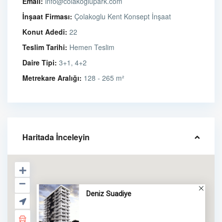
Email:
info@colakoglupark.com
İnşaat Firması:
Çolakoglu Kent Konsept İnşaat
Konut Adedi:
22
Teslim Tarihi:
Hemen Teslim
Daire Tipi:
3+1, 4+2
Metrekare Aralığı:
128 - 265 m²
Haritada İnceleyin
Deniz Suadiye