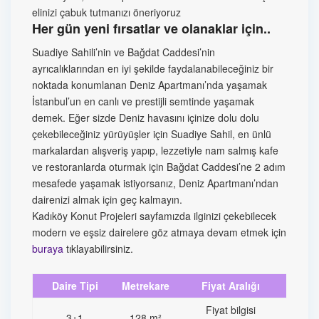
elinizi çabuk tutmanızı öneriyoruz
Her gün yeni fırsatlar ve olanaklar için..
Suadiye Sahili’nin ve Bağdat Caddesi’nin
ayrıcalıklarından en iyi şekilde faydalanabileceğiniz bir
noktada konumlanan Deniz Apartmanı’nda yaşamak
İstanbul’un en canlı ve prestijli semtinde yaşamak
demek. Eğer sizde Deniz havasını içinize dolu dolu
çekebileceğiniz yürüyüşler için Suadiye Sahil, en ünlü
markalardan alışveriş yapıp, lezzetiyle nam salmış kafe
ve restoranlarda oturmak için Bağdat Caddesi’ne 2 adım
mesafede yaşamak istiyorsanız, Deniz Apartmanı’ndan
dairenizi almak için geç kalmayın.
Kadıköy Konut Projeleri sayfamızda ilginizi çekebilecek
modern ve eşsiz dairelere göz atmaya devam etmek için
buraya
tıklayabilirsiniz.
Daire Tipi
Metrekare
Fiyat Aralığı
Fiyat bilgisi
3+1
128 m²