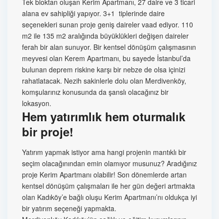
Tek bloktan oluşan Kerim Apartmanı, 27 daire ve 3 ticari
alana ev sahipliği yapıyor. 3+1 tiplerinde daire
seçenekleri sunan proje geniş daireler vaad ediyor. 110
m2 ile 135 m2 aralığında büyüklükleri değişen daireler
ferah bir alan sunuyor. Bir kentsel dönüşüm çalışmasının
meyvesi olan Kerem Apartmanı, bu sayede İstanbul’da
bulunan deprem riskine karşı bir nebze de olsa içinizi
rahatlatacak. Nezih sakinlerle dolu olan Merdivenköy,
komşularınız konusunda da şanslı olacağınız bir
lokasyon.
Hem yatırımlık hem oturmalık
bir proje!
Yatırım yapmak istiyor ama hangi projenin mantıklı bir
seçim olacağınından emin olamıyor musunuz? Aradığınız
proje Kerim Apartmanı olabilir! Son dönemlerde artan
kentsel dönüşüm çalışmaları ile her gün değeri artmakta
olan Kadıköy’e bağlı oluşu Kerim Apartmanı’nı oldukça iyi
bir yatırım seçeneği yapmakta.