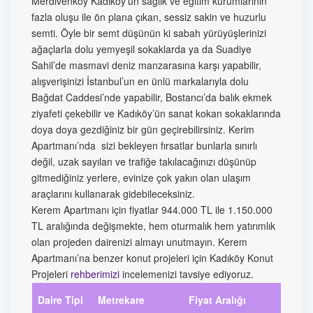
Merdivenköy Kadıköy’ün sağlık ve eğitim kurumlarının
fazla oluşu ile ön plana çıkan, sessiz sakin ve huzurlu
semti. Öyle bir semt düşünün ki sabah yürüyüşlerinizi
ağaçlarla dolu yemyeşil sokaklarda ya da Suadiye
Sahil’de masmavi deniz manzarasına karşı yapabilir,
alışverişinizi İstanbul’un en ünlü markalarıyla dolu
Bağdat Caddesi’nde yapabilir, Bostancı’da balık ekmek
ziyafeti çekebilir ve Kadıköy’ün sanat kokan sokaklarında
doya doya gezdiğiniz bir gün geçirebilirsiniz. Kerim
Apartmanı’nda sizi bekleyen fırsatlar bunlarla sınırlı
değil, uzak sayılan ve trafiğe takılacağınızı düşünüp
gitmediğiniz yerlere, evinize çok yakın olan ulaşım
araçlarını kullanarak gidebileceksiniz.
Kerem Apartmanı için fiyatlar 944.000 TL ile 1.150.000
TL aralığında değişmekte, hem oturmalık hem yatırımlık
olan projeden dairenizi almayı unutmayın. Kerem
Apartmanı’na benzer konut projeleri için Kadıköy Konut
Projeleri
rehberimizi
incelemenizi tavsiye ediyoruz.
Daire Tipi
Metrekare
Fiyat Aralığı