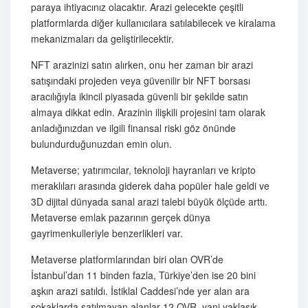
paraya ihtiyacınız olacaktır. Arazi gelecekte çeşitli
platformlarda diğer kullanıcılara satılabilecek ve kiralama
mekanizmaları da geliştirilecektir.
NFT arazinizi satın alırken, onu her zaman bir arazi
satışındaki projeden veya güvenilir bir NFT borsası
aracılığıyla ikincil piyasada güvenli bir şekilde satın
almaya dikkat edin. Arazinin ilişkili projesini tam olarak
anladığınızdan ve ilgili finansal riski göz önünde
bulundurduğunuzdan emin olun.
Metaverse; yatırımcılar, teknoloji hayranları ve kripto
meraklıları arasında giderek daha popüler hale geldi ve
3D dijital dünyada sanal arazi talebi büyük ölçüde arttı.
Metaverse emlak pazarının gerçek dünya
gayrimenkulleriyle benzerlikleri var.
Metaverse platformlarından biri olan OVR’de
İstanbul’dan 11 binden fazla, Türkiye’den ise 20 bini
aşkın arazi satıldı. İstiklal Caddesi’nde yer alan ara
sokaklarda satılmayan alanlar 12 OVR, yani yaklaşık