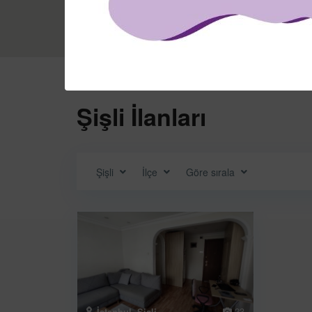
Ana Sayfa
Şişli
Şişli İlanları
Şişli
İlçe
Göre sırala
23
İstanbul
,
Şişli