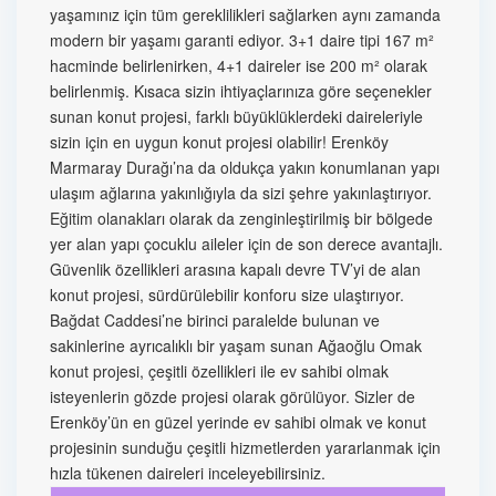
yaşamınız için tüm gereklilikleri sağlarken aynı zamanda
modern bir yaşamı garanti ediyor. 3+1 daire tipi 167 m²
hacminde belirlenirken, 4+1 daireler ise 200 m² olarak
belirlenmiş. Kısaca sizin ihtiyaçlarınıza göre seçenekler
sunan konut projesi, farklı büyüklüklerdeki daireleriyle
sizin için en uygun konut projesi olabilir! Erenköy
Marmaray Durağı’na da oldukça yakın konumlanan yapı
ulaşım ağlarına yakınlığıyla da sizi şehre yakınlaştırıyor.
Eğitim olanakları olarak da zenginleştirilmiş bir bölgede
yer alan yapı çocuklu aileler için de son derece avantajlı.
Güvenlik özellikleri arasına kapalı devre TV’yi de alan
konut projesi, sürdürülebilir konforu size ulaştırıyor.
Bağdat Caddesi’ne birinci paralelde bulunan ve
sakinlerine ayrıcalıklı bir yaşam sunan Ağaoğlu Omak
konut projesi, çeşitli özellikleri ile ev sahibi olmak
isteyenlerin gözde projesi olarak görülüyor. Sizler de
Erenköy’ün en güzel yerinde ev sahibi olmak ve konut
projesinin sunduğu çeşitli hizmetlerden yararlanmak için
hızla tükenen daireleri inceleyebilirsiniz.