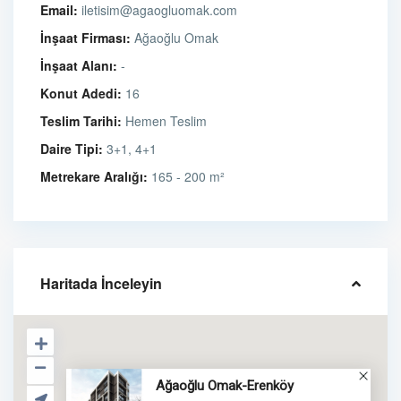
Email:
iletisim@agaogluomak.com
İnşaat Firması:
Ağaoğlu Omak
İnşaat Alanı:
-
Konut Adedi:
16
Teslim Tarihi:
Hemen Teslim
Daire Tipi:
3+1, 4+1
Metrekare Aralığı:
165 - 200 m²
Haritada İnceleyin
Ağaoğlu Omak-Erenköy