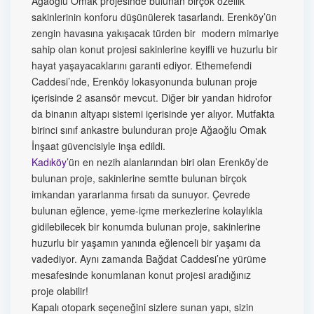
Ağaoğlu Omak projesinde bulunan birçok özellik
sakinlerinin konforu düşünülerek tasarlandı. Erenköy’ün
zengin havasına yakışacak türden bir modern mimariye
sahip olan konut projesi sakinlerine keyifli ve huzurlu bir
hayat yaşayacaklarını garanti ediyor. Ethemefendi
Caddesi’nde, Erenköy lokasyonunda bulunan proje
içerisinde 2 asansör mevcut. Diğer bir yandan hidrofor
da binanın altyapı sistemi içerisinde yer alıyor. Mutfakta
birinci sınıf ankastre bulunduran proje Ağaoğlu Omak
İnşaat güvencisiyle inşa edildi.
Kadıköy
’ün en nezih alanlarından biri olan Erenköy’de
bulunan proje, sakinlerine semtte bulunan birçok
imkandan yararlanma fırsatı da sunuyor. Çevrede
bulunan eğlence, yeme-içme merkezlerine kolaylıkla
gidilebilecek bir konumda bulunan proje, sakinlerine
huzurlu bir yaşamın yanında eğlenceli bir yaşamı da
vadediyor. Aynı zamanda Bağdat Caddesi’ne yürüme
mesafesinde konumlanan konut projesi aradığınız
proje olabilir!
Kapalı otopark seçeneğini sizlere sunan yapı, sizin