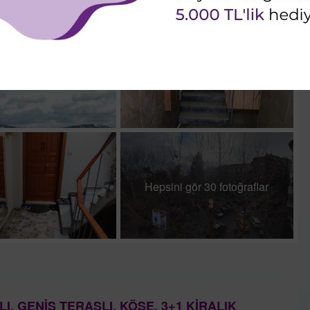
Hepsini gör 30 fotoğraflar
 GENİŞ TERASLI, KÖŞE, 3+1 KİRALIK