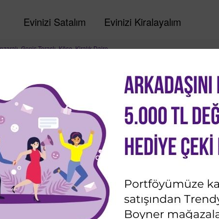
Evinizi Satalım
Evinizi Kiralayalım
aralı, Geniş Teraslı, Köşe, Kiralık Daire
anzaralı, Geniş Teraslı, K