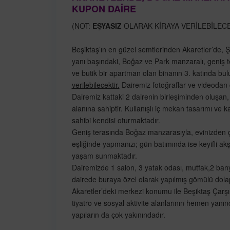
KUPON DAİRE
(NOT:
EŞYASIZ
OLARAK KİRAYA VERİLEBİLECE
Beşiktaş’ın en güzel semtlerinden Akaretler’de, Ş
yanı başındaki, Boğaz ve Park manzaralı, geniş tera
ve butik bir apartman olan binanın 3. katında bu
verilebilecektir.
Dairemiz fotoğraflar ve videodan
Dairemiz kattaki 2 dairenin birleşiminden oluşan,
alanına sahiptir. Kullanışlı iç mekan tasarımı ve k
sahibi kendisi oturmaktadır.
Geniş terasında Boğaz manzarasıyla, evinizden ç
eşliğinde yapmanızı; gün batımında ise keyifli a
yaşam sunmaktadır.
Dairemizde 1 salon, 3 yatak odası, mutfak,2 ban
dairede buraya özel olarak yapılmış gömülü dola
Akaretler’deki merkezi konumu ile Beşiktaş Çarşıs
tiyatro ve sosyal aktivite alanlarının hemen yanı
yapıların da çok yakınındadır.