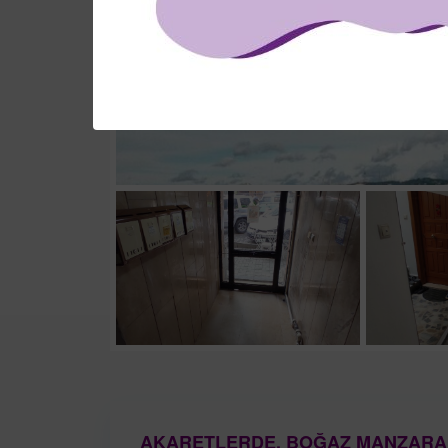
AKARETLERDE, BOĞAZ MANZARALI,