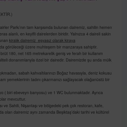
KTİR.)
airler Parkı’nın tam karşısında bulunan dairemiz, sahilin hemen
s alanlı, en keyifli dairelerden biridir. Yalnızca 4 daireli sakin
lunan
kiralık dairemiz
eşyasız olarak kiraya
 da görüleceği üzere muhteşem bir manzaraya sahiptir.
 brüt 180, net 165 metrekarelik geniş ve ferah bir kullanım
aliteli donanımlarıyla özel bir dairedir. Dairemizde şu anda mülk
ıkmadan, sabah kahvaltılarınızı Boğaz havasıyla, deniz kokusu
kşam yemeklerinin tadını çıkarmanızı sağlayacak olağanüstü bir
yo ( biri ebeveyn banyosu) ve 1 WC bulunmaktadır. Ayrıca
plar mevcuttur.
ı ve Sahili, Nişantaşı ve bölgedeki pek çok restoran, kafe,
nda olan dairemiz aynı zamanda Beşiktaş’daki tarihi ve kültürel