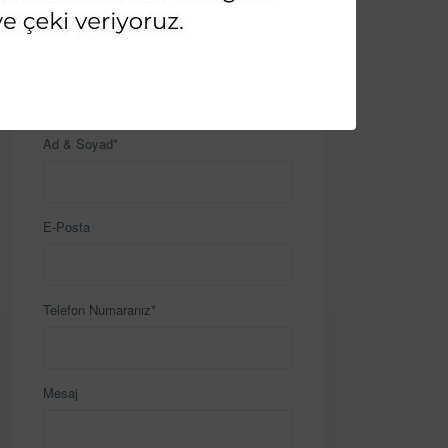
İletişime Geçin
Ad & Soyad*
E-Posta
Telefon Numaranız*
Mesaj