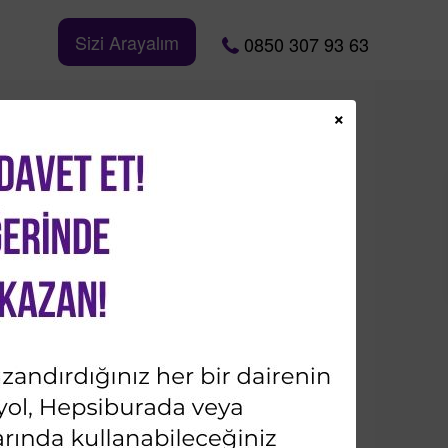
Sizi Arayalım
0850 307 93 63
×
öşe, Kiralık Daire
96.000
TL
Bizi Takip Edin