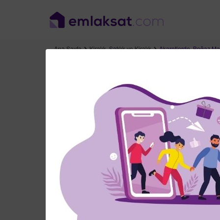
Ana Sayfa
Kiralık
,
Satılık ve Kiralık
Akaretlerde, Boğaz Manz
,
Beşiktaş
İstanbul
Akaretlerde, Boğaz M
Beşiktaş
,
İstanbul