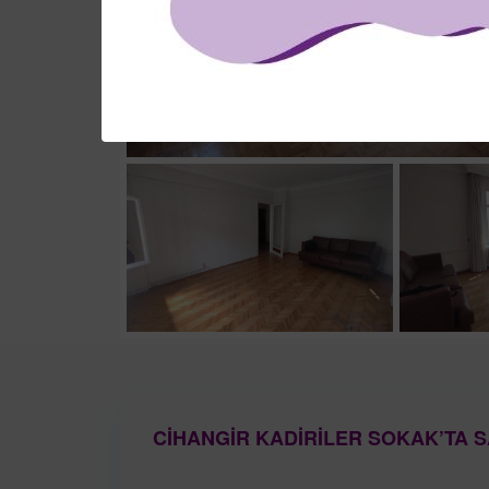
CİHANGİR KADİRİLER SOKAK’TA S