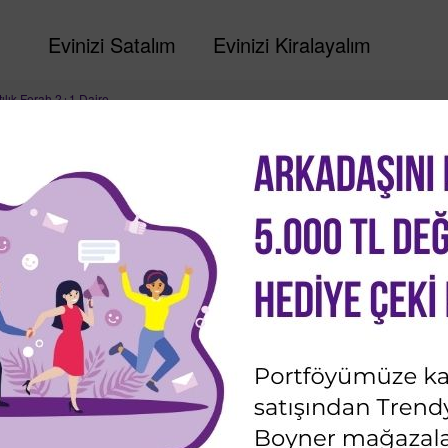
Evinizi Satalım
Evinizi Kiralayalım
tılık Ferah 2+1 Daire
okak'ta Satılık Ferah 2+1 D