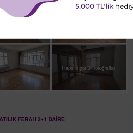
Hepsini gör 34 fotoğraflar
ATILIK FERAH 2+1 DAİRE