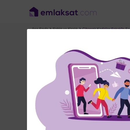
Ana Sayfa
Satılık ve Kiralık
Cihangir Kadiriler Sokak'ta Sa
,
Beyoğlu
İstanbul
Cihangir Kadiriler S
Beyoğlu
,
İstanbul