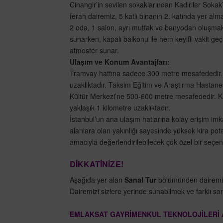
Cihangir’in sevilen sokaklarından Kadiriler Sok
ferah dairemiz, 5 katlı binanın 2. katında yer alm
2 oda, 1 salon, ayrı mutfak ve banyodan oluşmakta
sunarken, kapalı balkonu ile hem keyifli vakit geç
atmosfer sunar.
Ulaşım ve Konum Avantajları:
Tramvay hattına sadece 300 metre mesafededir.
uzaklıktadır. Taksim Eğitim ve Araştırma Hastane
Kültür Merkezi’ne 500-600 metre mesafededir. K
yaklaşık 1 kilometre uzaklıktadır.
İstanbul’un ana ulaşım hatlarına kolay erişim im
alanlara olan yakınlığı sayesinde yüksek kira po
amacıyla değerlendirilebilecek çok özel bir seçene
DİKKATİNİZE!
Aşağıda yer alan
Sanal Tur
bölümünden dairemizi g
Dairemizi sizlere yerinde sunabilmek ve farklı soru
EMLAKSAT GAYRİMENKUL TEKNOLOJİLERİ A.