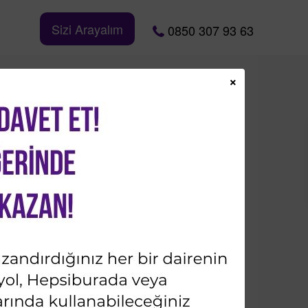
Sizi Arayalım
0850 307 93 63
×
aire
8.000.000
TL
Bizi Takip Edin