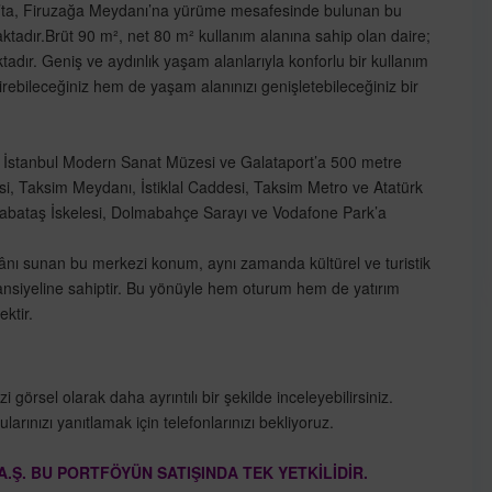
ak’ta, Firuzağa Meydanı’na yürüme mesafesinde bulunan bu
aktadır.Brüt 90 m², net 80 m² kullanım alanına sahip olan daire;
dır. Geniş ve aydınlık yaşam alanlarıyla konforlu bir kullanım
irebileceğiniz hem de yaşam alanınızı genişletebileceğiniz bir
 İstanbul Modern Sanat Müzesi ve Galataport’a 500 metre
si, Taksim Meydanı, İstiklal Caddesi, Taksim Metro ve Atatürk
abataş İskelesi, Dolmabahçe Sarayı ve Vodafone Park’a
kânı sunan bu merkezi konum, aynı zamanda kültürel ve turistik
tansiyeline sahiptir. Bu yönüyle hem oturum hem de yatırım
ktir.
örsel olarak daha ayrıntılı bir şekilde inceleyebilirsiniz.
larınızı yanıtlamak için telefonlarınızı bekliyoruz.
Ş. BU PORTFÖYÜN SATIŞINDA TEK YETKİLİDİR.