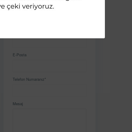
İletişime Geçin
Ad & Soyad*
E-Posta
Telefon Numaranız*
Mesaj