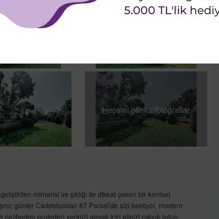
Hepsini gör 12 fotoğraflar
iştirilen mimarisi ve şıklığı ile dikkat çeken bir kentsel
nız günler Caddebostan 87 Parsel’de sizi bekliyor, modern
 cezbeden projeden yerinizi almak için elinizi çabuk tutun.