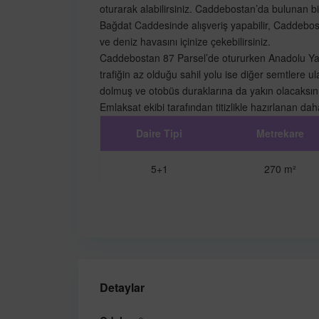
oturarak alabilirsiniz. Caddebostan’da bulunan birb
Bağdat Caddesinde alışveriş yapabilir, Caddebost
ve deniz havasını içinize çekebilirsiniz.
Caddebostan 87 Parsel’de otururken Anadolu Yaka
trafiğin az olduğu sahil yolu ise diğer semtlere
dolmuş ve otobüs duraklarına da yakın olacaksını
Emlaksat ekibi tarafından titizlikle hazırlanan da
Daire Tipi
Metrekare
5+1
270 m²
Detaylar