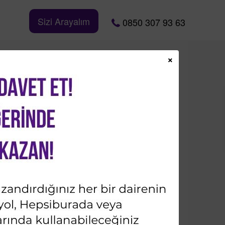
Sizi Arayalım
0850 307 93 63
×
Bizi Takip Edin