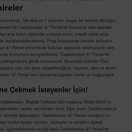
ireler
onumlanan, tek blok ve 7 daireden oluşan bir kenstel dönüşüm
releri ile Caddebostan 87 Parsel’de ihtiyacınız olan alandan
ızdan arta kalan odalardan çalışma odası, misafir odası veya
lde faydalanabileceksiniz. Proje bünyesinde daireler ankastre
n 87 Parsel bünyesinde bulunan saunada rahatlayabilir, tam
da formunuzu koruyabilirsiniz. Caddebostan 87 Parsel ile
vden uzaklaşmanıza gerek kalmayacak. Binanızda bulunan Özel
iyacınız olan her şeye ulaşabileceğiniz, hastane, okul ve devlet
debostan 87 Parsel aynı zamanda popüler marka ve mağazalara
ine Çekmek İsteyenler İçin!
Caddebostan, Bağdat Caddesi’nden başlayıp Moda Sahili’ne
şarabilen nadide semtlerden birisi. Eğer sizde Caddebostan’ın
şam sürmek istiyorsanız, Caddebostan 87 Parsel aradığınız ev
n harika tiyatro oyunları, söyleşiler ve sergileri ziyaret
dolu ilgilenebilmenin verdiği keyfi Caddebostan 87 Parsel’de