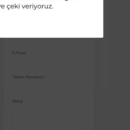
İletişime Geçin
Ad & Soyad*
E-Posta
Telefon Numaranız*
Mesaj