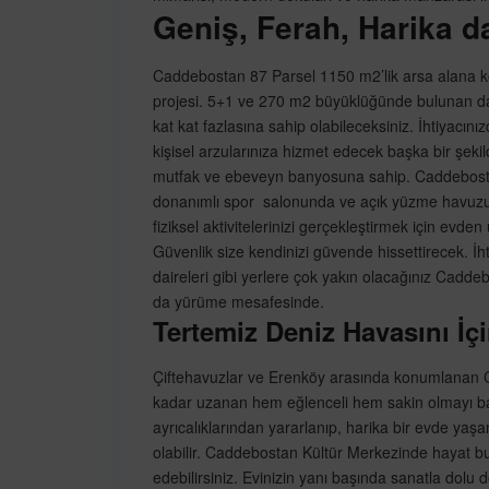
Geniş, Ferah, Harika da
Caddebostan 87 Parsel 1150 m2’lik arsa alana k
projesi. 5+1 ve 270 m2 büyüklüğünde bulunan dai
kat kat fazlasına sahip olabileceksiniz. İhtiyacın
kişisel arzularınıza hizmet edecek başka bir şeki
mutfak ve ebeveyn banyosuna sahip. Caddebosta
donanımlı spor salonunda ve açık yüzme havuzun
fiziksel aktivitelerinizi gerçekleştirmek için e
Güvenlik size kendinizi güvende hissettirecek. İht
daireleri gibi yerlere çok yakın olacağınız Cad
da yürüme mesafesinde.
Tertemiz Deniz Havasını İç
Çiftehavuzlar ve Erenköy arasında konumlanan 
kadar uzanan hem eğlenceli hem sakin olmayı ba
ayrıcalıklarından yararlanıp, harika bir evde ya
olabilir. Caddebostan Kültür Merkezinde hayat bula
edebilirsiniz. Evinizin yanı başında sanatla dolu 