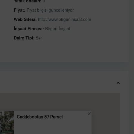
Yatak odaları:
0
Fiyat:
Fiyat bilgisi güncelleniyor
Web Sitesi:
http://www.birgeninsaat.com
İnşaat Firması:
Birgen İnşaat
Daire Tipi:
5+1
Caddebostan 87 Parsel