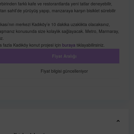
irinden farklı kafe ve restorantlarda yeni tatlar deneyebilir,
an sahil’de yürüyüş yapıp, manzaraya karşın bisiklet sürebilir
sı’nın merkezi Kadıköy’e 10 dakika uzaklıkta olacaksınız,
 ulaşmanız konusunda size kolaylık sağlayacak. Metro, Marmaray,
z.
ha fazla Kadıköy konut projesi için
buraya
tıklayabilirsiniz.
Fiyat Aralığı
Fiyat bilgisi güncelleniyor