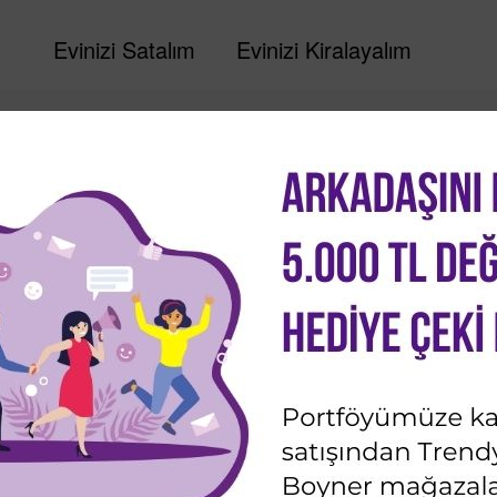
Evinizi Satalım
Evinizi Kiralayalım
rsel