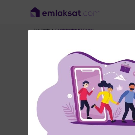
Ana Sayfa
Caddebostan 87 Parsel
İstanbul
Caddebostan 87 Pa
Baycan Çk. Sok., No:5,
Kadıköy /
İstanbul