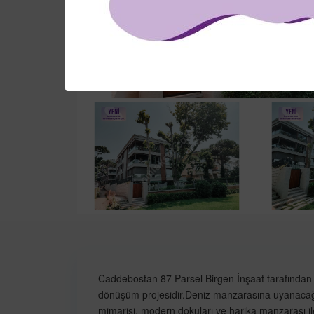
Caddebostan 87 Parsel Birgen İnşaat tarafından gel
dönüşüm projesidir.Deniz manzarasına uyanacağı
mimarisi, modern dokuları ve harika manzarası ile