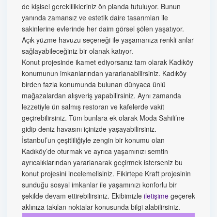
de kişisel gereklilikleriniz ön planda tutuluyor. Bunun
yanında zamansız ve estetik daire tasarımları ile
sakinlerine evlerinde her daim görsel şölen yaşatıyor.
Açık yüzme havuzu seçeneği ile yaşamanıza renkli anlar
sağlayabileceğiniz bir olanak katıyor.
Konut projesinde ikamet ediyorsanız tam olarak Kadıköy
konumunun imkanlarından yararlanabilirsiniz. Kadıköy
birden fazla konumunda bulunan dünyaca ünlü
mağazalardan alışveriş yapabilirsiniz. Aynı zamanda
lezzetiyle ün salmış restoran ve kafelerde vakit
geçirebilirsiniz. Tüm bunlara ek olarak Moda Sahili’ne
gidip deniz havasını içinizde yaşayabilirsiniz.
İstanbul’un çeşitliliğiyle zengin bir konumu olan
Kadıköy’de oturmak ve ayrıca yaşamınızı semtin
ayrıcalıklarından yararlanarak geçirmek isterseniz bu
konut projesini incelemelisiniz. Fikirtepe Kraft projesinin
sunduğu sosyal imkanlar ile yaşamınızı konforlu bir
şekilde devam ettirebilirsiniz. Ekibimizle
iletişime
geçerek
aklınıza takılan noktalar konusunda bilgi alabilirsiniz.