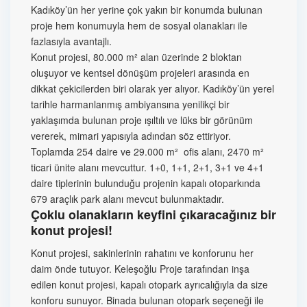
Kadıköy’ün her yerine çok yakın bir konumda bulunan
proje hem konumuyla hem de sosyal olanakları ile
fazlasıyla avantajlı.
Konut projesi, 80.000 m² alan üzerinde 2 bloktan
oluşuyor ve kentsel dönüşüm projeleri arasında en
dikkat çekicilerden biri olarak yer alıyor. Kadıköy’ün yerel
tarihle harmanlanmış ambiyansına yenilikçi bir
yaklaşımda bulunan proje ışıltılı ve lüks bir görünüm
vererek, mimari yapısıyla adından söz ettiriyor.
Toplamda 254 daire ve 29.000 m² ofis alanı, 2470 m²
ticari ünite alanı mevcuttur. 1+0, 1+1, 2+1, 3+1 ve 4+1
daire tiplerinin bulunduğu projenin kapalı otoparkında
679 araçlık park alanı mevcut bulunmaktadır.
Çoklu olanakların keyfini çıkaracağınız bir
konut projesi!
Konut projesi, sakinlerinin rahatını ve konforunu her
daim önde tutuyor. Keleşoğlu Proje tarafından inşa
edilen konut projesi, kapalı otopark ayrıcalığıyla da size
konforu sunuyor. Binada bulunan otopark seçeneği ile