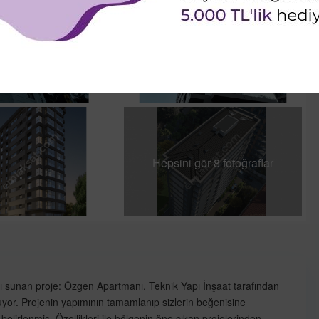
Hepsini gör 8 fotoğraflar
rı sunan proje: Özgen Apartmanı. Teknik Yapı İnşaat tarafından
şuyor. Projenin yapımının tamamlanıp sizlerin beğenisine
belirlenmiş. Özellikleri ile bölgenin öne çıkan projelerinden