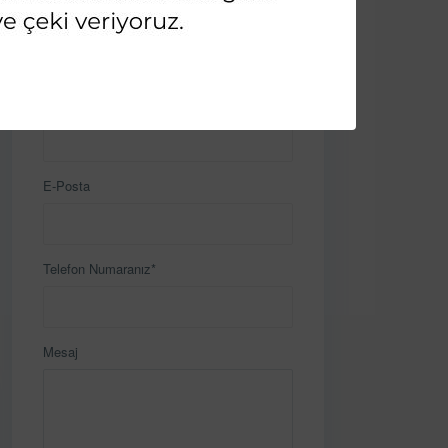
İletişime Geçin
Ad & Soyad*
E-Posta
Telefon Numaranız*
Mesaj