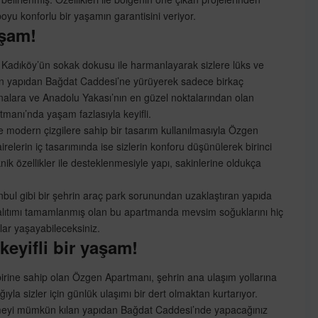
u konforlu bir yaşamın garantisini veriyor.
aşam!
 Kadıköy’ün sokak dokusu ile harmanlayarak sizlere lüks ve
ken yapıdan Bağdat Caddesi’ne yürüyerek sadece birkaç
alara ve Anadolu Yakası’nın en güzel noktalarından olan
manı’nda yaşam fazlasıyla keyifli.
ve modern çizgilere sahip bir tasarım kullanılmasıyla Özgen
lerin iç tasarımında ise sizlerin konforu düşünülerek birinci
nik özellikler ile desteklenmesiyle yapı, sakinlerine oldukça
stanbul gibi bir şehrin araç park sorunundan uzaklaştıran yapıda
yalıtımı tamamlanmış olan bu apartmanda mevsim soğuklarını hiç
nlar yaşayabileceksiniz.
eyifli bir yaşam!
birine sahip olan Özgen Apartmanı, şehrin ana ulaşım yollarına
ıyla sizler için günlük ulaşımı bir dert olmaktan kurtarıyor.
lmeyi mümkün kılan yapıdan Bağdat Caddesi’nde yapacağınız