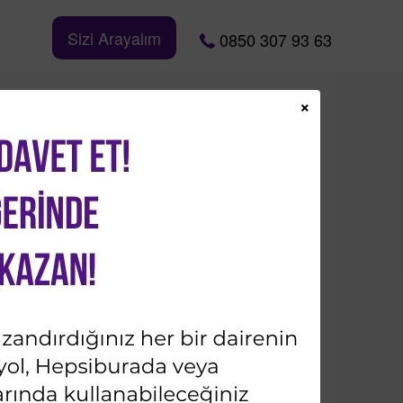
Sizi Arayalım
0850 307 93 63
×
TL
Bizi Takip Edin