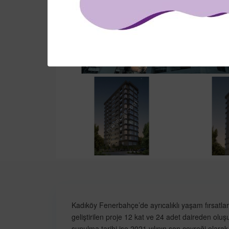
Kadıköy Fenerbahçe’de ayrıcalıklı yaşam fırsatla
geliştirilen proje 12 kat ve 24 adet daireden olu
sunulma tarihi ise 2021 yılının son çeyreği olarak 