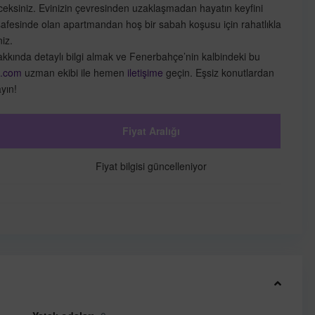
eceksiniz. Evinizin çevresinden uzaklaşmadan hayatın keyfini
safesinde olan apartmandan hoş bir sabah koşusu için rahatlıkla
iz.
hakkında detaylı bilgi almak ve Fenerbahçe’nin kalbindeki bu
t.com
uzman ekibi ile hemen
iletişime
geçin. Eşsiz konutlardan
yın!
Fiyat Aralığı
Fiyat bilgisi güncelleniyor