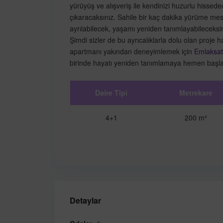
yürüyüş ve alışveriş ile kendinizi huzurlu hissed
çıkaracaksınız. Sahile bir kaç dakika yürüme me
ayrılabilecek, yaşamı yeniden tanımlayabileceksin
Şimdi sizler de bu ayrıcalıklarla dolu olan proje 
apartmanı yakından deneyimlemek için
Emlaksa
birinde hayatı yeniden tanımlamaya hemen başla
Daire Tipi
Metrekare
4+1
200 m²
Detaylar