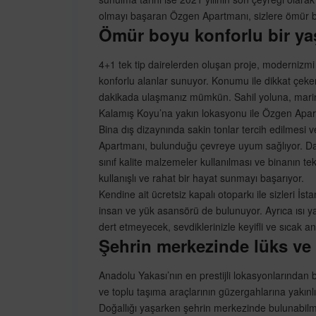
olmayı başaran Özgen Apartmanı, sizlere ömür boy
Ömür boyu konforlu bir y
4+1 tek tip dairelerden oluşan proje, modernizmi
konforlu alanlar sunuyor. Konumu ile dikkat çe
dakikada ulaşmanız mümkün. Sahil yoluna, marin
Kalamış Koyu’na yakın lokasyonu ile Özgen Apart
Bina dış dizaynında sakin tonlar tercih edilmesi 
Apartmanı, bulunduğu çevreye uyum sağlıyor. Daire
sınıf kalite malzemeler kullanılması ve binanın tek
kullanışlı ve rahat bir hayat sunmayı başarıyor.
Kendine ait ücretsiz kapalı otoparkı ile sizleri İ
insan ve yük asansörü de bulunuyor. Ayrıca ısı 
dert etmeyecek, sevdiklerinizle keyifli ve sıcak a
Şehrin merkezinde lüks ve k
Anadolu Yakası’nın en prestijli lokasyonlarından 
ve toplu taşıma araçlarının güzergahlarına yakınlığ
Doğallığı yaşarken şehrin merkezinde bulunabi