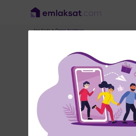
Ana Sayfa
Özgen Apartmanı
İstanbul
Özgen Apartmanı
Fenerbahçe Mahallesi, Yeşil Kır Sokak, Kadıköy/İs