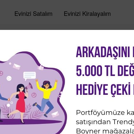
Evinizi Satalım
Evinizi Kiralayalım
tanbul,
Kadıköy /
İstanbul