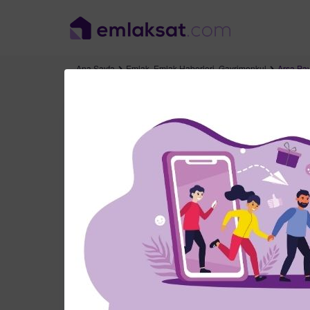
Ana Sayfa
Emlak
,
Emlak Haberleri
,
Gayrimenkul
Arsa Pay
Arsa Payı Nedir? N
Tarih: 28 Aralık 2021
Emlak
,
Emlak Habe
Tapuda arsa payları, yasaların belirlendiği şekil
için arsa payının düzgün hesaplanması önem teşki
etkileyen rayiç bedelin ne olduğunu ve nasıl hesa
açıklayacağız.