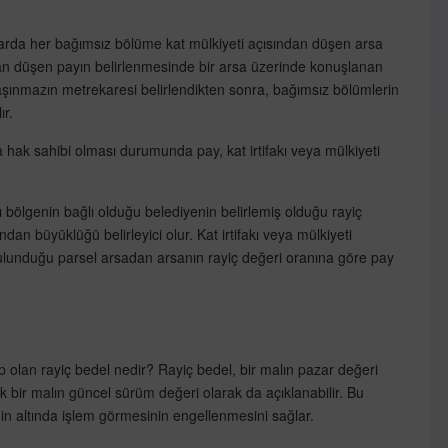
alarda her bağımsız bölüme kat mülkiyeti açısından düşen arsa
dan düşen payın belirlenmesinde bir arsa üzerinde konuşlanan
taşınmazın metrekaresi belirlendikten sonra, bağımsız bölümlerin
ır.
 hak sahibi olması durumunda pay, kat irtifakı veya mülkiyeti
 bölgenin bağlı olduğu belediyenin belirlemiş olduğu rayiç
dan büyüklüğü belirleyici olur. Kat irtifakı veya mülkiyeti
lunduğu parsel arsadan arsanın rayiç değeri oranına göre pay
p olan rayiç bedel nedir? Rayiç bedel, bir malın pazar değeri
ak bir malın güncel sürüm değeri olarak da açıklanabilir. Bu
in altında işlem görmesinin engellenmesini sağlar.