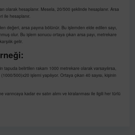
ran olarak hesaplanır. Mesela, 20/500 şeklinde hesaplanır. Arsa
i ile hesaplanır.
den değeri, arsa payına bölünür. Bu işlemden elde edilen sayı,
lunmuş olur. Bu işlem sonucu ortaya çıkan arsa payı, metrekare
rşılık gelir.
rneği:
n tapuda belirtilen rakam 1000 metrekare olarak varsayılırsa,
 (1000/500)x20 işlemi yapılıyor. Ortaya çıkan 40 sayısı, kişinin
e varıncaya kadar ev satın alımı ve kiralanması ile ilgili her türlü