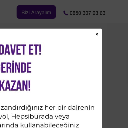
Sizi Arayalım
0850 307 93 63
×
Bizi Takip Edin
İletişime Geçin
Ad & Soyad*