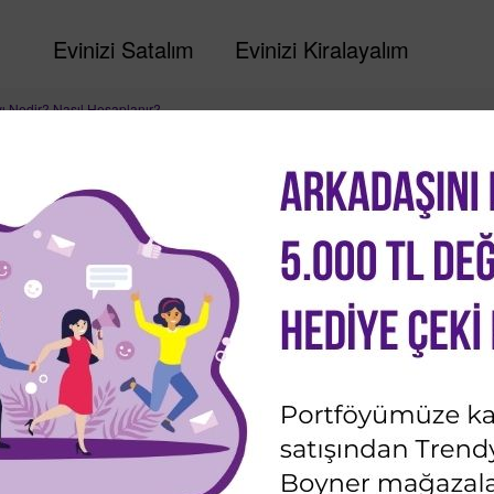
Evinizi Satalım
Evinizi Kiralayalım
ı Nedir? Nasıl Hesaplanır?
asıl Hesaplanır?
rleri
,
Gayrimenkul
Son güncelleme: 21 Mayıs 2023
de dağıtılmalıdır. İleride yaşanabilecek sorunların önüne geçmek
l etmektedir. Bu yazımız ile arsa payının ne olduğunu, onu
plandığını ve arsa payı hesaplamasının nasıl yapıldığını