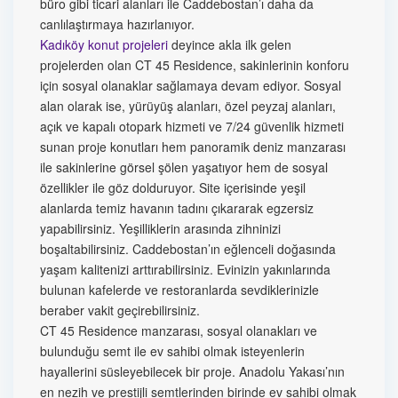
büro gibi ticari alanları ile Caddebostan’ı daha da
canlılaştırmaya hazırlanıyor.
Kadıköy konut projeleri
deyince akla ilk gelen
projelerden olan CT 45 Residence, sakinlerinin konforu
için sosyal olanaklar sağlamaya devam ediyor. Sosyal
alan olarak ise, yürüyüş alanları, özel peyzaj alanları,
açık ve kapalı otopark hizmeti ve 7/24 güvenlik hizmeti
sunan proje konutları hem panoramik deniz manzarası
ile sakinlerine görsel şölen yaşatıyor hem de sosyal
özellikler ile göz dolduruyor. Site içerisinde yeşil
alanlarda temiz havanın tadını çıkararak egzersiz
yapabilirsiniz. Yeşilliklerin arasında zihninizi
boşaltabilirsiniz. Caddebostan’ın eğlenceli doğasında
yaşam kalitenizi arttırabilirsiniz. Evinizin yakınlarında
bulunan kafelerde ve restoranlarda sevdiklerinizle
beraber vakit geçirebilirsiniz.
CT 45 Residence manzarası, sosyal olanakları ve
bulunduğu semt ile ev sahibi olmak isteyenlerin
hayallerini süsleyebilecek bir proje. Anadolu Yakası’nın
en nezih ve prestijli semtlerinden birinde ev sahibi olmak