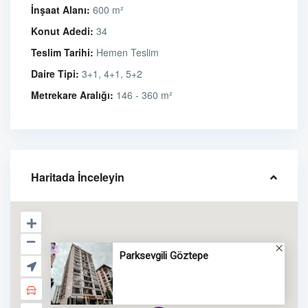
İnşaat Alanı:
600 m²
Konut Adedi:
34
Teslim Tarihi:
Hemen Teslim
Daire Tipi:
3+1, 4+1, 5+2
Metrekare Aralığı:
146 - 360 m²
Haritada İnceleyin
Parksevgili Göztepe