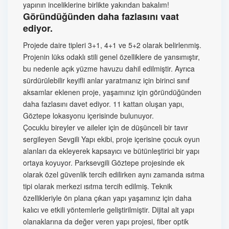
yapının inceliklerine birlikte yakından bakalım!
Göründüğünden daha fazlasını vaat
ediyor.
Projede daire tipleri 3+1, 4+1 ve 5+2 olarak belirlenmiş.
Projenin lüks odaklı stili genel özelliklere de yansımıştır,
bu nedenle açık yüzme havuzu dahil edilmiştir. Ayrıca
sürdürülebilir keyifli anlar yaratmanız için birinci sınıf
aksamlar eklenen proje, yaşamınız için göründüğünden
daha fazlasını davet ediyor. 11 kattan oluşan yapı,
Göztepe lokasyonu içerisinde bulunuyor.
Çocuklu bireyler ve aileler için de düşünceli bir tavır
sergileyen Sevgili Yapı ekibi, proje içerisine çocuk oyun
alanları da ekleyerek kapsayıcı ve bütünleştirici bir yapı
ortaya koyuyor. Parksevgili Göztepe projesinde ek
olarak özel güvenlik tercih edilirken aynı zamanda ısıtma
tipi olarak merkezi ısıtma tercih edilmiş. Teknik
özellikleriyle ön plana çıkan yapı yaşamınız için daha
kalıcı ve etkili yöntemlerle geliştirilmiştir. Dijital alt yapı
olanaklarına da değer veren yapı projesi, fiber optik