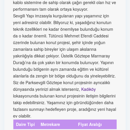
kablo sistemine de sahip olarak çağın gerekli olan hız ve
performansını tam olarak ortaya koyuyor.
Sevgili Yapı imzasıyla kurgulanan yapı yaşamınız için
yeni adresiniz olabilir. Biliyoruz ki, yaşadığınız konutun
teknik özellikleri ne kadar önemliyse bulunduğu konum
da o kadar önemli. Tütüncü Mehmet Efendi Caddesi
üzerinde bulunan konut projesi, şehir içinde yoğun
zamanlara sahip bireyler için ulaşım akslarına
yakınlığıyla dikkat çekiyor. Üstelik Göztepe Marmaray
Durağı’na da çok yakın bir konumda bulunuyor. Yapının
bulunduğu bölgenin aynı zamanda eğitim ve kültürel
alanlarla da zengin bir bölge olduğunu da yineleyebiliriz.
Siz de Parksevgili Göztepe konut projesinin ayrıcalıklı
dünyasında yerinizi almak isterseniz,
Kadıköy
lokasyonunda bulunan konut projesinin iletişim bilgilerini
takip edebilirsiniz. Yaşamınız için göründüğünden daha
fazlasını sunmayı hedefleyen proje, aradığınız yeni hayal
ev olabilir.
Daire Tipi
Metrekare
Fiyat Aralığı