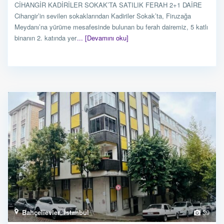
CİHANGİR KADİRİLER SOKAK’TA SATILIK FERAH 2+1 DAİRE
Cihangir’in sevilen sokaklarından Kadiriler Sokak’ta, Firuzağa
Meydanı’na yürüme mesafesinde bulunan bu ferah dairemiz, 5 katlı
binanın 2. katında yer
... [Devamını oku]
Bahçelievler
,
İstanbul
39