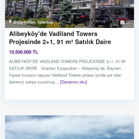
Eyüpsultan
,
İstanbul
35
Alibeyköy'de Vadiland Towers
Projesinde 2+1, 91 m² Satılık Daire
10.500.000 TL
ALİBEYKÖY’DE VADİLAND TOWERS PROJESİNDE 2+1, 91 M²
SATILIK DAİRE İstanbul Eyüpsultan – Alibeyköy’de, Bayram
İnşaat imzasını taşıyan Vadiland Towers projesi içinde yer alan
dairemiz satışa sunulmuş
... [Devamını oku]