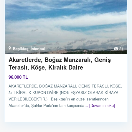
Beşiktaş
,
İstanbul
31
Akaretlerde, Boğaz Manzaralı, Geniş
Teraslı, Köşe, Kiralık Daire
96.000 TL
AKARETLERDE, BOĞAZ MANZARALI, GENİŞ TERASLI, KÖŞE,
3+1 KİRALIK KUPON DAİRE (NOT: EŞYASIZ OLARAK KİRAYA
VERİLEBİLECEKTİR.) Beşiktaş’ın en güzel semtlerinden
Akaretler’de, Şairler Parkı’nın tam karşısında
... [Devamını oku]