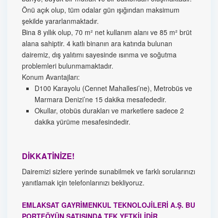
Önü açık olup, tüm odalar gün ışığından maksimum
şekilde yararlanmaktadır.
Bina 8 yıllık olup, 70 m² net kullanım alanı ve 85 m² brüt
alana sahiptir. 4 katlı binanın ara katında bulunan
dairemiz, dış yalıtımı sayesinde ısınma ve soğutma
problemleri bulunmamaktadır.
Konum Avantajları:
D100 Karayolu (Cennet Mahallesi’ne), Metrobüs ve
Marmara Denizi’ne 15 dakika mesafededir.
Okullar, otobüs durakları ve marketlere sadece 2
dakika yürüme mesafesindedir.
DİKKATİNİZE!
Dairemizi sizlere yerinde sunabilmek ve farklı sorularınızı
yanıtlamak için telefonlarınızı bekliyoruz.
EMLAKSAT GAYRİMENKUL TEKNOLOJİLERİ A.Ş. BU
PORTFÖYÜN SATIŞINDA TEK YETKİLİDİR.