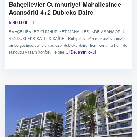
Bahçelievler Cumhuriyet Mahallesinde
Asansörlü 4+2 Dubleks Daire
5.800.000 TL
BAHÇELİEVLER CUMHURİYET MAHALLESİ’NDE ASANSÖRLÜ
4+2 DUBLEKS SATILIK DAİRE Bahçelievler’in merkezi ve nezih
bir bölgesinde yer alan bu özel dubleks daire, hem konumu hem de
sunduğu yaşam konforu ile öne
... [Devamını oku]