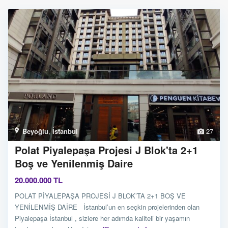
Beyoğlu
,
İstanbul
27
Polat Piyalepaşa Projesi J Blok'ta 2+1
Boş ve Yenilenmiş Daire
20.000.000 TL
POLAT PİYALEPAŞA PROJESİ J BLOK’TA 2+1 BOŞ VE
YENİLENMİŞ DAİRE İstanbul’un en seçkin projelerinden olan
Piyalepaşa İstanbul , sizlere her adımda kaliteli bir yaşamın