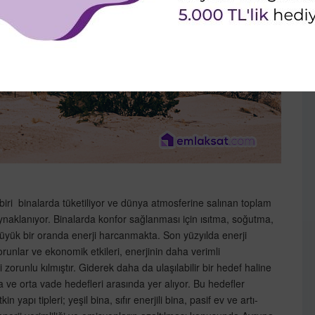
biri binalarda tüketiliyor ve dünya atmosferine salınan toplam
ynaklanıyor. Binalarda konfor sağlanması için ısıtma, soğutma,
üyük bir oranda enerji harcanmakta. Son yüzyılda enerji
runlar ve ekonomik etkileri, enerjinin daha verimli
 zorunlu kılmıştır. Giderek daha da ulaşılabilir bir hedef haline
ısa ve orta vade hedefleri arasında yer alıyor. Bu hedefler
 yapı tipleri; yeşil bina, sıfır enerjili bina, pasif ev ve artı-