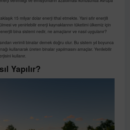
enerji verimliliği ve emisyonların azaltılması konusunda Avrupa
laşık 15 milyar dolar enerji ithal etmekte. Yani sıfır enerjili
ülmesi ve yenirlebilir enerji kaynaklarının tüketimi ülkemiz için
enerjili bina sistemi nedir, ne amaçlanır ve nasıl uygulanır?
 açısından verimli binalar demek doğru olur. Bu sistem yıl boyunca
aynağı kullanarak üreten binalar yapılmasını amaçlar. Yenilebilir
jisini kullanır.
sıl Yapılır?