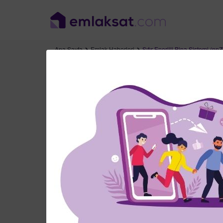
Ana Sayfa
Emlak Haberleri
Sıfır Enerjili Bina Sistemi (nn
Sıfır Enerjili Bina
Tarih: 16 Mayıs 2021
Emlak Haberleri