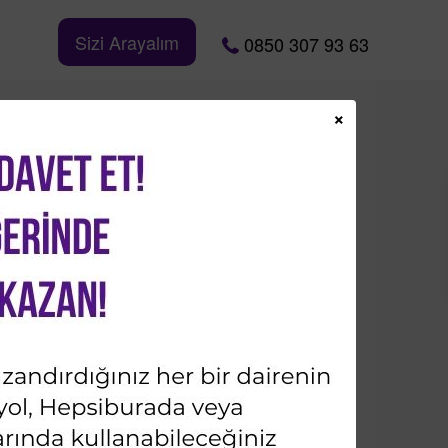
Sizi Arayalım
0850 307 93 63
×
Bizi Takip Edin
İletişime Geçin
Ad & Soyad*