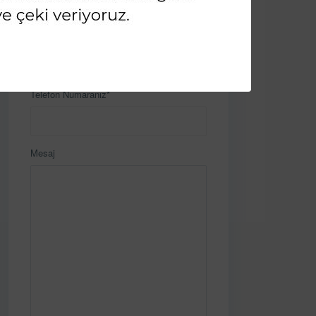
E-Posta
Telefon Numaranız*
Mesaj