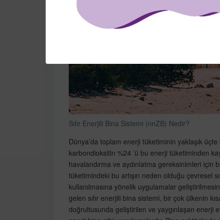
Sıfır Enerjili Bina Sistemi (nnZB) Nedir?
Dünya’da toplam enerji tüketiminin yaklaşık üçte 
karbondioksitin %24 ’ü bu enerji tüketiminden ka
havalandırma ve aydınlatma gereksinimleri için b
tüketimindeki bu artışın neden olduğu çevresel so
kullanılmasına yönelik uygulamalar geliştirilmesini
gelen sıfır enerjili bina sistemi, bir çok ülkenin k
doğrultusunda geliştirilen ve yaygınlaşan enerji etkin