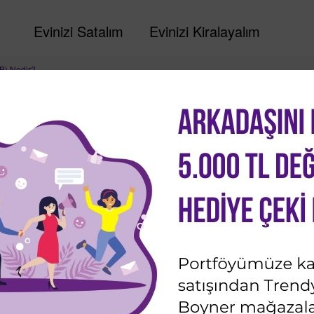
Evinizi Satalım
Evinizi Kiralayalım
ZB) Nedir?
 Sistemi (nnZB) Nedir?
Son güncelleme: 2 Şubat 2022