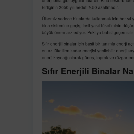
enerji bina gibi uygulamalardır. Bina sektöründe 
Birliğinin 2050 yılı hedefi %50 azaltmadır.
Ülkemiz sadece binalarda kullanmak için her yıl yak
bina sistemine geçiş, fosil yakıt tüketiminin düşür
büyük önem arz ediyor. Peki ya bahsi geçen sıfır 
Sıfır enerjili binalar için basit bir tanımla enerji
en az tüketilen kadar enerjiyi yenilebilir enerji k
enerji kaynağı olarak güneş, toprak ve rüzgar ener
Sıfır Enerjili Binalar Na