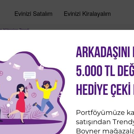
Evinizi Satalım
Evinizi Kiralayalım
n Yükselen Trendi
ların Yükselen Trendi
leri
Son güncelleme: 2 Şubat 2022