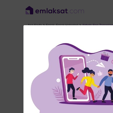
Ana Sayfa
Emlak
,
Emlak Haberleri
Airbnb: Son Zamanları
Airbnb: Son Zaman
Tarih: 14 Eylül 2021
Emlak
,
Emlak Haber