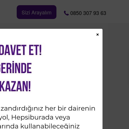
Sizi Arayalım
0850 307 93 63
×
Bizi Takip Edin
İletişime Geçin
Ad & Soyad*