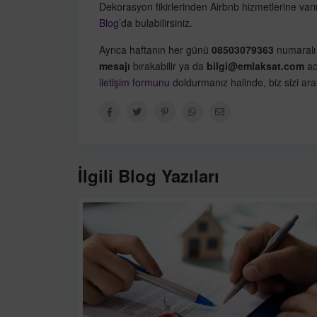
Dekorasyon fikirlerinden Airbnb hizmetlerine varınca
Blog
’da bulabilirsiniz.
Ayrıca haftanın her günü
08503079363
numaralı 
mesajı
bırakabilir ya da
bilgi@emlaksat.com
ad
iletişim formunu
doldurmanız halinde, biz sizi aray
İlgili Blog Yazıları