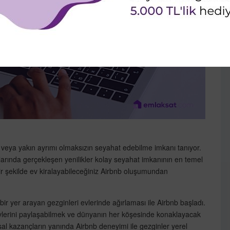
ak veya yakın ayrımı olmaksızın seyahat edebilme imkanı tanıyor.
larında gerçekleşen yenilikler kolay seyahat imkanının en temel
lir şekilde ev kiralayabileceğiniz Airbnb oluşumundan
 bir yer arayan gezginleri evlerinde ağırlaması ile Airbnb başladı.
vlerini paylaşabilmek ve dünyanın her köşesinde konaklayacak
al kazançların yanında Airbnb deneyimi ile gezginler yerel