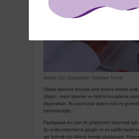
Airbnb: Son Zamanların Yükselen Trendi
Global teknoloji dünyası artık bizlere sıklıkla uz
Ulaşım, resmi işlemler ve tabii ki konaklama alan
dayanakları. Bu yazımızda sizlere hızlı ve güveni
bahsedeceğiz.
Paylaşacak evi olan iki girişimcinin barınmak için
Şu anda milyonlarca gezgin ve ev sahibi kendi e
yer bulmak için Airbnb hesabı oluşturuyor. Finans