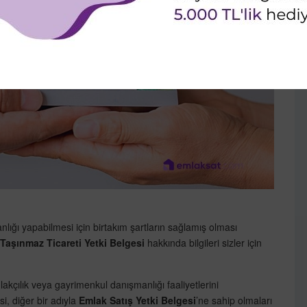
lığı yapabilmesi için birtakım şartların sağlamış olması
Taşınmaz Ticareti Yetki Belgesi
hakkında bilgileri sizler için
lakçılık veya gayrimenkul danışmanlığı faaliyetlerini
i, diğer bir adıyla
Emlak Satış Yetki Belgesi
’ne sahip olmaları