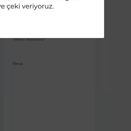
E-Posta
Telefon Numaranız*
Mesaj