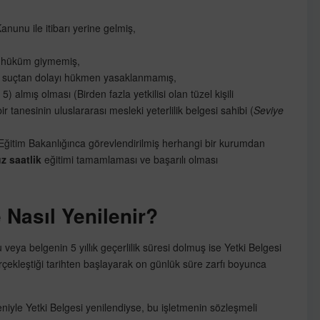
anunu ile itibarı yerine gelmiş,
ok hüküm giymemiş,
bir suçtan dolayı hükmen yasaklanmamış,
5) almış olması (Birden fazla yetkilisi olan tüzel kişili
ir tanesinin uluslararası mesleki yeterlilik belgesi sahibi (
Seviye
li Eğitim Bakanlığınca görevlendirilmiş herhangi bir kurumdan
z saatlik
eğitimi tamamlaması ve başarılı olması
 Nasıl Yenilenir?
 veya belgenin 5 yıllık geçerlilik süresi dolmuş ise Yetki Belgesi
rçekleştiği tarihten başlayarak on günlük süre zarfı boyunca
eniyle Yetki Belgesi yenilendiyse, bu işletmenin sözleşmeli