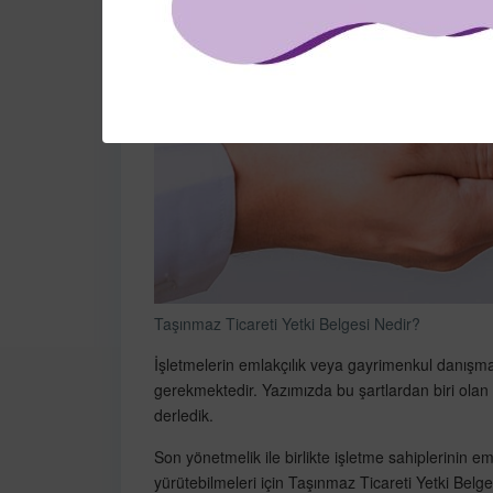
Taşınmaz Ticareti Yetki Belgesi Nedir?
İşletmelerin emlakçılık veya gayrimenkul danışman
gerekmektedir. Yazımızda bu şartlardan biri olan
derledik.
Son yönetmelik ile birlikte işletme sahiplerinin em
yürütebilmeleri için Taşınmaz Ticareti Yetki Belges