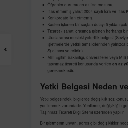
Öğrenim durumu en az lise mezunu,
İflas etmemiş yahut 2004 sayılı İcra ve İflas K
Konkordato ilan etmemiş,
Kasten işlenen bir suçtan dolayı 5 yıldan ç
Ticaret / sanat icrasında işlenen herhangi 
Uluslararası mesleki yeterlilik belgesi (Seviye 
işletmelerde yetkili temsilcilerinden yalnızca b
5
) olması yeterlidir.)
Milli Eğitim Bakanlığı, üniversiteler veya Mil
taşınmaz ticareti konusunda verilen
en az yü
gerekmektedir.
Yetki Belgesi Neden ve
Yetki belgesindeki bilgilerde değişiklik söz konusu
yenilenmek zorundadır. Yenileme, değişikliğin ge
Taşınmaz Ticareti Bilgi Sitemi üzerinden yapılır.
Bir işletmenin unvan, adres gibi değişiklikler ned