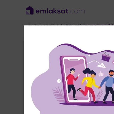
Ana Sayfa
Emlak
,
Emlak Haberleri
Taşınmaz Ticareti Yetk
Taşınmaz Ticareti Y
Alınır?
Tarih: 9 Ağustos 2021
Emlak
,
Emlak Hab