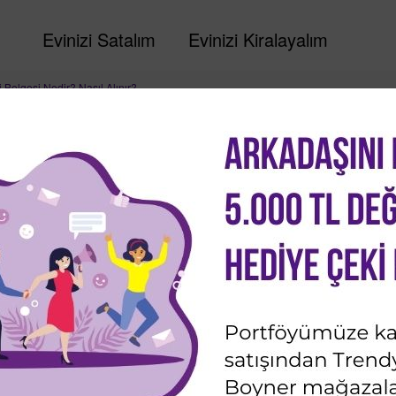
Evinizi Satalım
Evinizi Kiralayalım
i Belgesi Nedir? Nasıl Alınır?
etki Belgesi Nedir? Nasıl
erleri
Son güncelleme: 21 Mayıs 2023