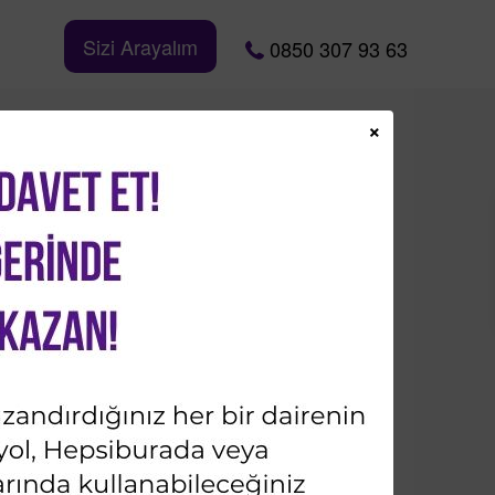
Sizi Arayalım
0850 307 93 63
×
Bizi Takip Edin
İletişime Geçin
Ad & Soyad*