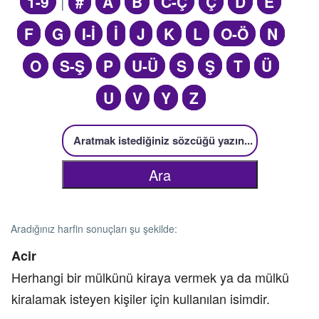
1-9
|
#
A
B
C-Ç
Ç
D
E
F
G
I-İ
İ
J
K
L
O-Ö
N
O
S-Ş
P
U-Ü
S
Ş
T
Ü
U
V
Y
Z
Aradığınız harfin sonuçları şu şekilde:
Acir
Herhangi bir mülkünü kiraya vermek ya da mülkü
kiralamak isteyen kişiler için kullanılan isimdir.