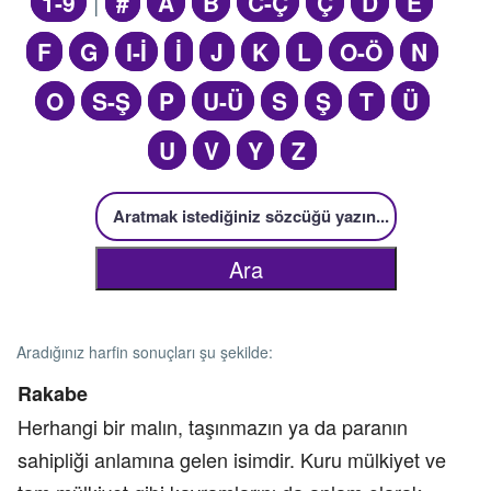
1-9
|
#
A
B
C-Ç
Ç
D
E
F
G
I-İ
İ
J
K
L
O-Ö
N
O
S-Ş
P
U-Ü
S
Ş
T
Ü
U
V
Y
Z
Aradığınız harfin sonuçları şu şekilde:
Rakabe
Herhangi bir malın, taşınmazın ya da paranın
sahipliği anlamına gelen isimdir. Kuru mülkiyet ve